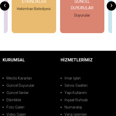
R
ETKİNLİKLER
GÜNCEL
‹
›
DUYURULAR
Hekimhan Belediyesi
H
Duyurular
İncele
İncele
KURUMSAL
HİZMETLERİMİZ
Meclis Kararları
İmar İşleri
Güncel Duyurular
Servis Saatleri
Güncel İlanlar
Yapı Kullanım
Etkinlikler
İnşaat Ruhsatı
Foto Galeri
Numarataj
Video Galeri
Vergi İşlemleri